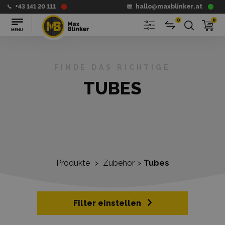
+43 141 20 111
hallo@maxblinker.at
0
0
FINDE DAS RICHTIGE
TUBES
Produkte
>
Zubehör
>
Tubes
Filter einstellen