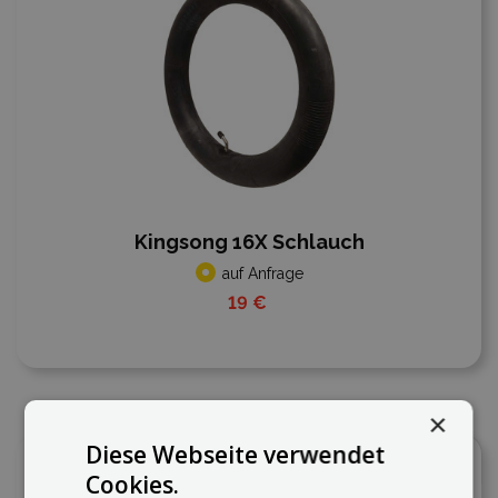
Kingsong 16X Schlauch
auf Anfrage
19 €
×
Diese Webseite verwendet
In den Vergleich
Cookies.