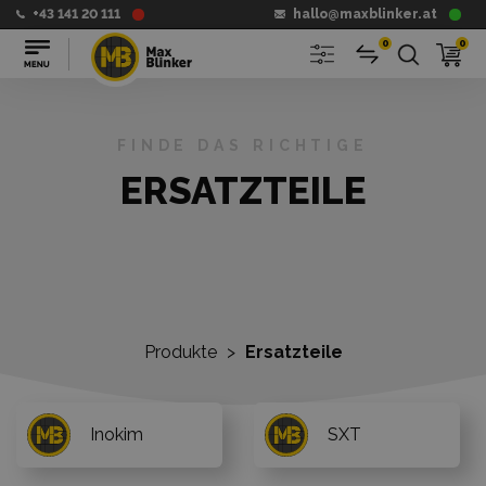
+43 141 20 111
hallo@maxblinker.at
0
0
FINDE DAS RICHTIGE
ERSATZTEILE
Produkte
>
Ersatzteile
Inokim
SXT