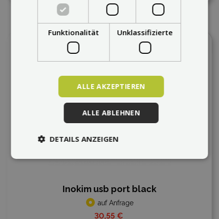
Funktionalität
Unklassifizierte
In den Vergleich
ALLE AKZEPTIEREN
ALLE ABLEHNEN
DETAILS ANZEIGEN
Inokim usb port black
auf Anfrage
30,55 €