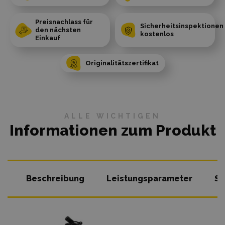
Preisnachlass für
Sicherheitsinspektionen
den nächsten
kostenlos
Einkauf
Originalitätszertifikat
ALLE WICHTIGEN
Informationen zum Produkt
Beschreibung
Leistungsparameter
So