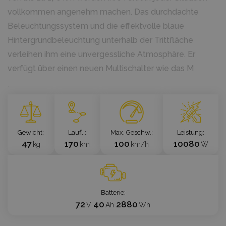
vollkommen angenehm machen. Das durchdachte
Beleuchtungssystem und die effektvolle blaue
Hintergrundbeleuchtung unterhalb der Trittfläche
verleihen ihm eine unvergessliche Atmosphäre. Er
verfügt über einen neuen Multischalter wie das M
`
Gewicht
Laufl.
Max. Geschw.
Leistung
47
170
100
10080
kg
km
km/h
W
Batterie
72
40
2880
V
Ah
Wh