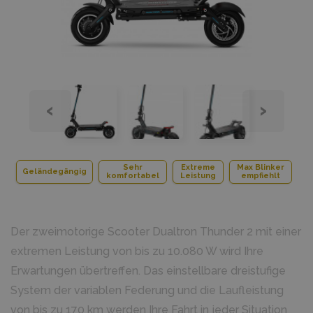
‹
›
Sehr
Extreme
Max Blinker
Geländegängig
komfortabel
Leistung
empfiehlt
Der zweimotorige Scooter Dualtron Thunder 2 mit einer
extremen Leistung von bis zu 10.080 W wird Ihre
Erwartungen übertreffen. Das einstellbare dreistufige
System der variablen Federung und die Laufleistung
von bis zu 170 km werden Ihre Fahrt in jeder Situation