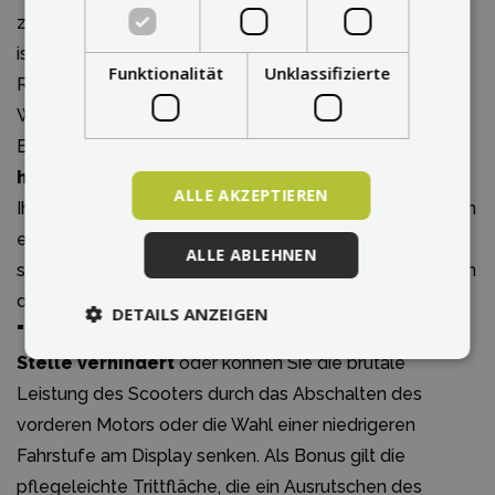
zurückführt. Ein weiteres wichtiges Sicherheitselement
ist das
elektronische ABS
, das ein Blockieren des
Funktionalität
Unklassifizierte
Rades während einer abrupten Bremsung verhindert.
Was wäre es für Sicherheit ohne eine ordentliche
Beleuchtung.
Die doppelte vordere LED Leuchte,
hintere Leuchten und Bremsleuchten
gewähren
ALLE AKZEPTIEREN
Ihnen insbesondere bei schlechteren Sichtverhältnissen
eine erhöhte Sichtbarkeit und Sicherheit, die Sie in der
ALLE ABLEHNEN
städtischen Umgebung brauchen. Der Scooter hat auch
die Möglichkeit der Aktivierung der Funktion des sog.
DETAILS ANZEIGEN
"Kick-start", die den ungewollten Start von der
Stelle verhindert
oder können Sie die brutale
Leistung des Scooters durch das Abschalten des
vorderen Motors oder die Wahl einer niedrigeren
Fahrstufe am Display senken. Als Bonus gilt die
pflegeleichte Trittfläche, die ein Ausrutschen des