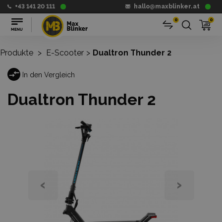
+43 141 20 111
hallo@maxblinker.at
0
0
Produkte
>
E-Scooter
>
Dualtron Thunder 2
In den Vergleich
Dualtron Thunder 2
‹
›