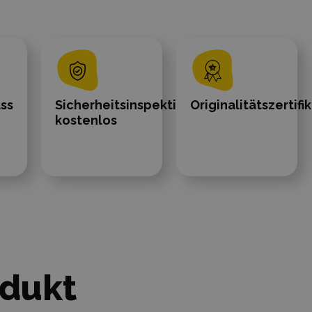
ass
Sicherheitsinspektionen
Originalitätszertifi
kostenlos
odukt