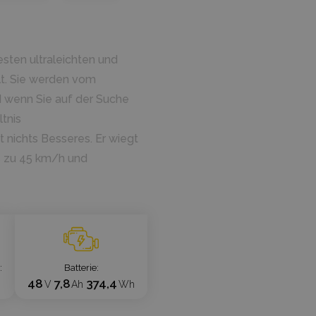
sten ultraleichten und
elt. Sie werden vom
d wenn Sie auf der Suche
tnis
t nichts Besseres. Er wiegt
is zu 45 km/h und
g
Batterie
48
7,8
374,4
W
V
Ah
Wh