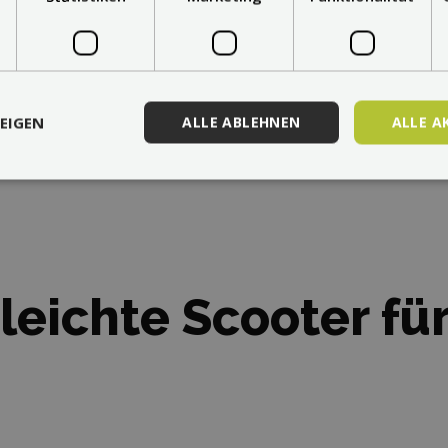
des Scooters
. Weitere Funktionen w
sich auf eine Vervollkommnung der F
mit der Bluetooth Verbindung!
EIGEN
ALLE ABLEHNEN
ALLE A
leichte Scooter für