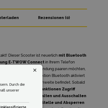
nterladen
Rezensionen (0)
akt! Dieser Scooter ist neuerlich
mit Bluetooth
ndung E-TWOW Connect
in Ihrem Telefon
×
n Scooter mit der Anwendung paaren möchten,
ass am Telefon die Funktion Bluetooth aktiviert
 ist und sich in der Reichweite befindet. Sobald
sern. Durch die
en Sie
zu folgenden Funktionen Zugriff
mäß unserer
igkeitslimits, Einschalten und Ausschalten
tion Anfahren von der Stelle und Absperren
Unklassifizierte