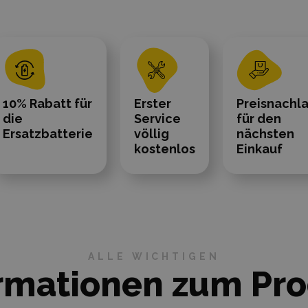
10% Rabatt für
Erster
Preisnachl
die
Service
für den
Ersatzbatterie
völlig
nächsten
kostenlos
Einkauf
ALLE WICHTIGEN
rmationen zum Pr