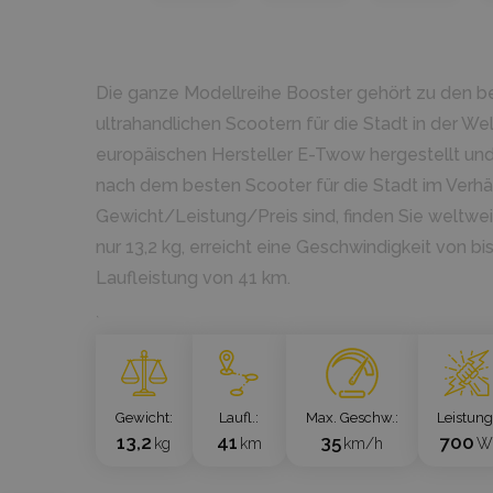
Die ganze Modellreihe Booster gehört zu den be
ultrahandlichen Scootern für die Stadt in der W
europäischen Hersteller E-Twow hergestellt un
nach dem besten Scooter für die Stadt im Verhäl
Gewicht/Leistung/Preis sind, finden Sie weltwei
nur 13,2 kg, erreicht eine Geschwindigkeit von b
Laufleistung von 41 km.
`
Gewicht
Laufl.
Max. Geschw.
Leistun
13,2
41
35
700
kg
km
km/h