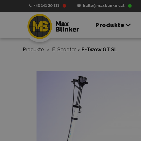
+43 141 20 111
hallo@maxblinker.at
Produkte
Produkte
>
E-Scooter
>
E-Twow GT SL