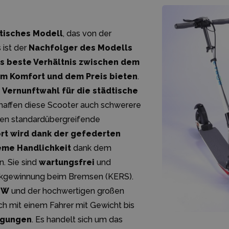
dtisches Modell
, das von der
 ist der
Nachfolger des Modells
s beste Verhältnis zwischen dem
dem Komfort und dem Preis bieten
.
e
Vernunftwahl für die städtische
chaffen diese Scooter auch schwerere
ten standardübergreifende
rt wird dank der gefederten
eme Handlichkeit
dank dem
. Sie sind
wartungsfrei
und
ckgewinnung beim Bremsen (KERS).
0 W
und der hochwertigen großen
ch mit einem Fahrer mit Gewicht bis
eigungen
. Es handelt sich um das