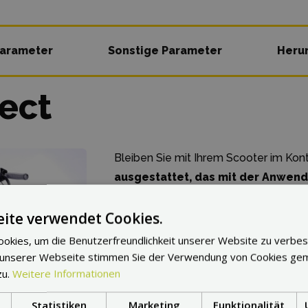
parameter
Sonstige Parameter
Heru
ect
Bleiben Sie mit Ihrem Scooter im Kont
ausgestattet, das mit der Anwe
verbunden werden kann. Wenn Sie de
ite verwendet Cookies.
müssen Sie sich zuerst überzeugen, d
ist und dass der Scooter eingeschaltet
okies, um die Benutzerfreundlichkeit unserer Website zu verbes
die Verbindung hergestellt wird, werd
 unserer Webseite stimmen Sie der Verwendung von Cookies ge
zu.
Weitere Informationen
haben: Einstellung des Geschwind
der Lichter, Aktivierung der Funk
Statistiken
Marketing
Funktionalität