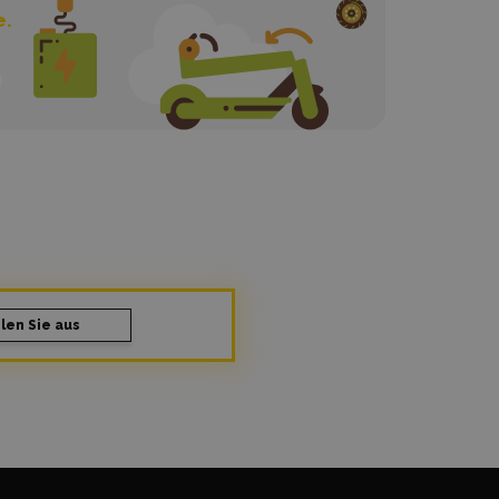
e.
len Sie aus