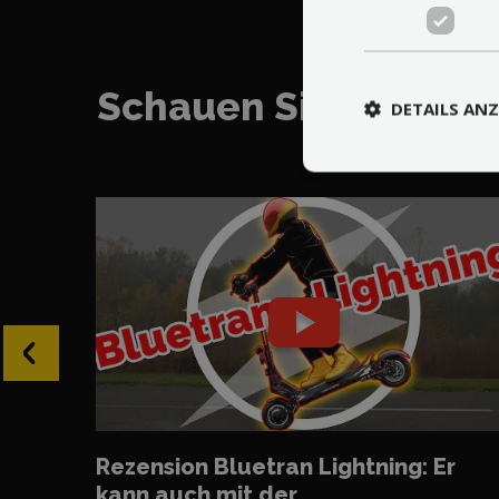
Schauen Sie sich den
DETAILS ANZ
‹
Rezension Bluetran Lightning: Er
kann auch mit der