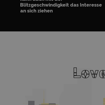
Blitzgeschwindigkeit das Interesse
an sich ziehen
L
L
o
o
v
v