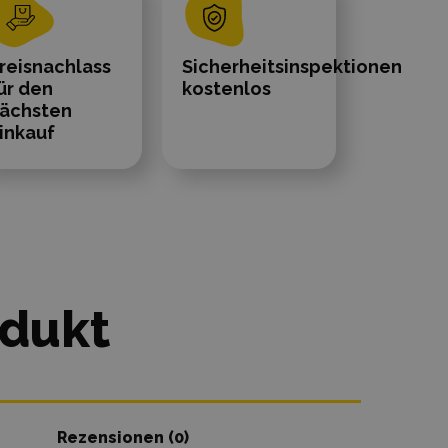
reisnachlass
Sicherheitsinspektionen
ür den
kostenlos
ächsten
inkauf
odukt
Rezensionen (0)