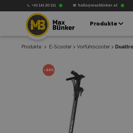
+43 141 20 111
hallo@maxblinker.at
Produkte
Produkte
>
E-Scooter
>
Vorführscooter
>
Dualtro
-49%