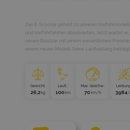
Der E-Scooter gehört zu unseren Vorführmodelle
und Vorführfahrten absolvierten. Jetzt wartet er
neuen Besitzer mit einem wesentlichen Preisnac
einem neuen Modell. Seine Laufleistung beträgt
`
Gewicht
Laufl.
Max. Geschw.
Leistun
26,2
100
70
3984
kg
km
km/h