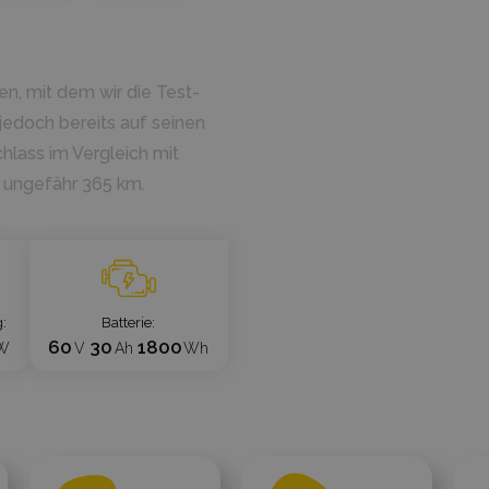
n, mit dem wir die Test-
 jedoch bereits auf seinen
hlass im Vergleich mit
 ungefähr 365 km.
g
Batterie
60
30
1800
W
V
Ah
Wh