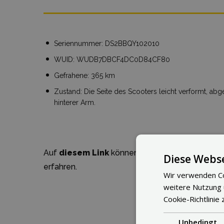
Seriennummer: DS2BBQY102010
WUID: WUDB7DBCF4DC0D84CF80
Gefrahene: 365 km
Zustand: Die Seite des Scooters leicht verformt, ab
hinterer Arm.
Auf
diesem Link
können Sie detaillierte Infor
Diese Webse
erfahren.
Wir verwenden Co
weitere Nutzung
Cookie-Richtlinie 
Unbedingt