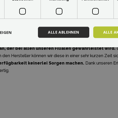
EIGEN
ALLE ABLEHNEN
ALLE A
ron für Tschechien, die Slowakei und weitere Länder.
Wir bie
n, der bei allen unseren Filialen gewährleistet wird.
D
 den Hersteller können wir diese in einer sehr kurzen Zeit si
erfügbarkeit keinerlei Sorgen machen.
Dank unseren Er
rtig.