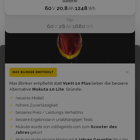
Batterie
60
20,8
1248
V
Ah
Wh
Top
60
28
1680
V
Ah
Wh
Batterie:
*
1248 Wh (60 V
LG 1536 Wh (60
LG 1680 Wh (60
20,8 Ah)
V 25,6 Ah)
V 28 Ah)
✕
MAX BLINKER EMPFIEHLT
+300 €
+500 €
Max Blinker empfiehlt statt
Vsett 10 Plus
lieber die bessere
Alternative
Mukuta 10 Lite
. Gründe:
neueres Modell
Bestpreis- Garantie
höhere Zuverlässigkeit
Haben Sie einen besseren Preis gefunden?
besseres Preis / Leistungs-Verhältnis
Nehmen Sie mit uns Kontakt auf
bessere Ergebnisse in unabhängigen Tests
Mukuta wurde von voltlegends.com zum
Scooter des
Jahres
gekürt
Mukuta ist die einzige Marke mit
3 Jahren Garantie
!
(Nur bei