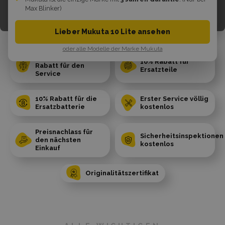
Max Blinker)
Lieber Mukuta 10 Lite ansehen
oder alle Modelle der Marke Mukuta
Lebenslanger 50%
10% Rabatt für
Rabatt für den
Ersatzteile
Service
10% Rabatt für die
Erster Service völlig
Ersatzbatterie
kostenlos
Preisnachlass für
Sicherheitsinspektionen
den nächsten
kostenlos
Einkauf
Originalitätszertifikat