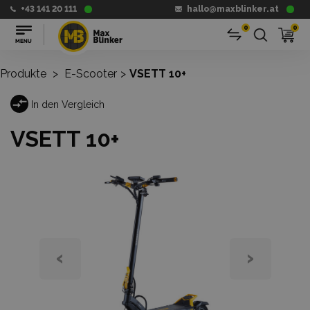
+43 141 20 111
hallo@maxblinker.at
0
0
Produkte
>
E-Scooter
>
VSETT 10+
In den Vergleich
VSETT 10+
‹
›