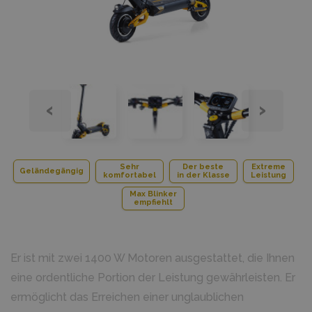
‹
›
Sehr
Der beste
Extreme
Geländegängig
komfortabel
in der Klasse
Leistung
Max Blinker
empfiehlt
Er ist mit zwei 1400 W Motoren ausgestattet, die Ihnen
eine ordentliche Portion der Leistung gewährleisten. Er
ermöglicht das Erreichen einer unglaublichen