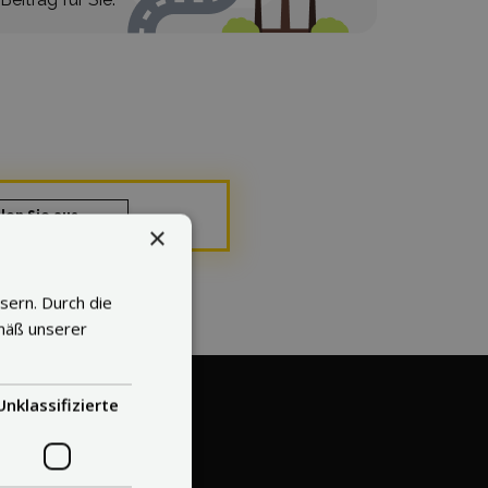
len Sie aus
×
sern. Durch die
mäß unserer
Unklassifizierte
r Eins?