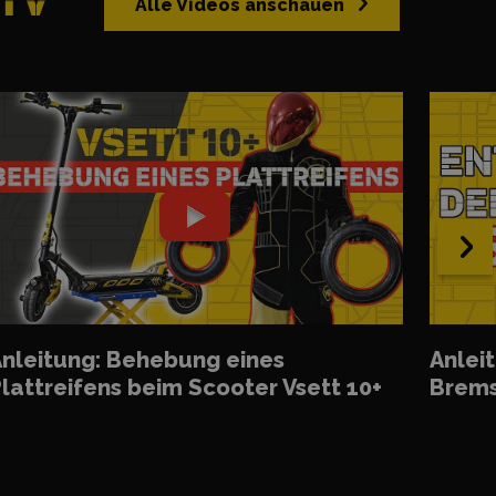
 TV
Alle Videos anschauen
›
nleitung: Behebung eines
Anlei
lattreifens beim Scooter Vsett 10+
Brems