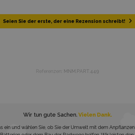
Seien Sie der erste, der eine Rezension schreibt!
Referenzen:
MNM.PART.449
Wir tun gute Sachen.
Vielen Dank.
ns ein und wählen Sie, ob Sie der Umwelt mit dem Anpflanz
Batterien oder dem Bau der Radwege helfen. Wir leisten den B