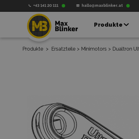
+43 141 20 111
hallo@maxblinker.at
Produkte
Produkte
>
Ersatzteile
>
Minimotors
>
Dualtron Ul