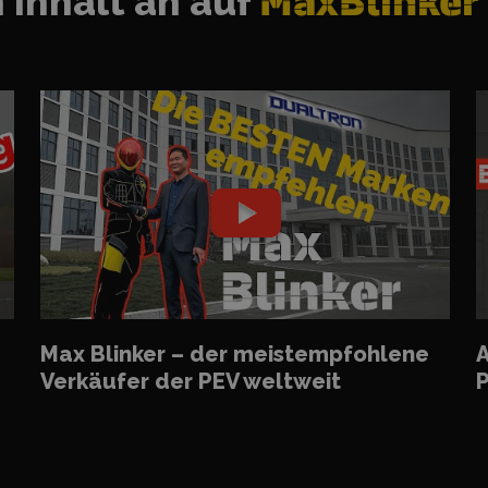
 Inhalt an auf
MaxBlinker
Max Blinker – der meistempfohlene
A
Verkäufer der PEV weltweit
P