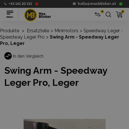
+43 141 20 111
hallo@maxblinker.at
0
0
Produkte
>
Ersatzteile
>
Minimotors
>
Speedway Leger
/
Speedway Leger Pro
>
Swing Arm - Speedway Leger
Pro, Leger
In den Vergleich
Swing Arm - Speedway
Leger Pro, Leger